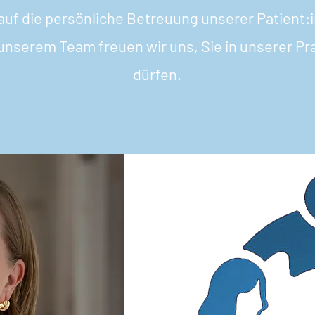
auf die persönliche Betreuung unserer Patient:
nserem Team freuen wir uns, Sie in unserer Pr
dürfen.