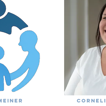
meiner
Cornel